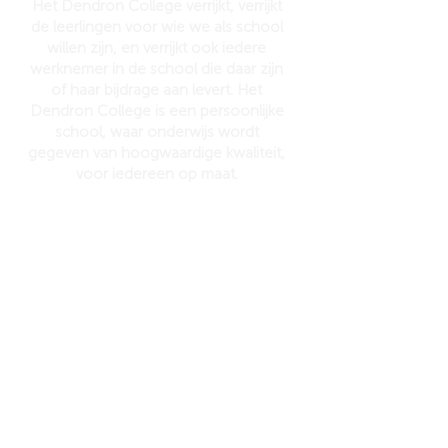
Het Dendron College verrijkt, verrijkt
de leerlingen voor wie we als school
willen zijn, en verrijkt ook iedere
werknemer in de school die daar zijn
of haar bijdrage aan levert. Het
Dendron College is een persoonlijke
school, waar onderwijs wordt
gegeven van hoogwaardige kwaliteit,
voor iedereen op maat.
Contact
Bezoekadres: Gebroeders van
Doornelaan 124, 5961 BE Horst
Postadres: 6032, 5960 AA Horst
Algem
e
en 077-3970 880
I
nfo@dendron.nl
Routebeschrijving